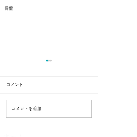
骨盤
コメント
コメントを追加…
【安定期～臨月までOK】
植物の種はなぜ
妊娠中の腰痛・足のむく
に根を伸ばすか
みに。安心安全のマタニ
るのか？｜カイ
ティカイロケア
ホーム