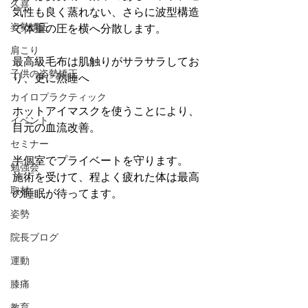
久喜
気性も良く蒸れない、さらに波型構造
姿勢矯正
で体重の圧を横へ分散します。
肩こり
最高級毛布は肌触りがサラサラしてお
子供の姿勢矯正
り、更に熟睡へ
カイロプラクティック
ホットアイマスクを使うことにより、
イベント
目元の血流改善。
セミナー
半個室でプライベートを守ります。
勉強会
施術を受けて、程よく疲れた体は最高
取材
の睡眠が待ってます。
姿勢
院長ブログ
運動
膝痛
教育