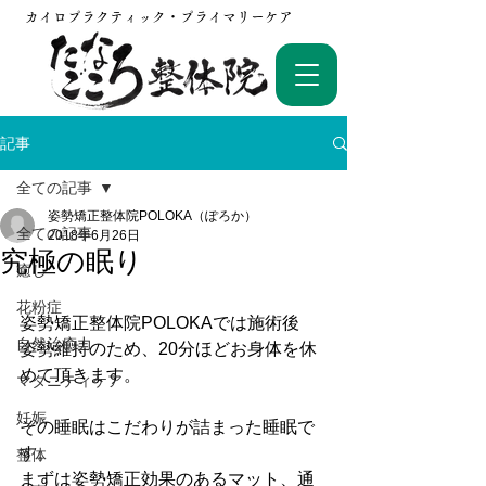
カイロプラクティック・プライマリーケア
記事
全ての記事
姿勢矯正整体院POLOKA（ぽろか）
全ての記事
2018年6月26日
究極の眠り
癒し
花粉症
姿勢矯正整体院POLOKAでは施術後
自然治癒力
姿勢維持のため、20分ほどお身体を休
めて頂きます。
マタニティケア
妊娠
その睡眠はこだわりが詰まった睡眠で
す。
整体
まずは姿勢矯正効果のあるマット、通