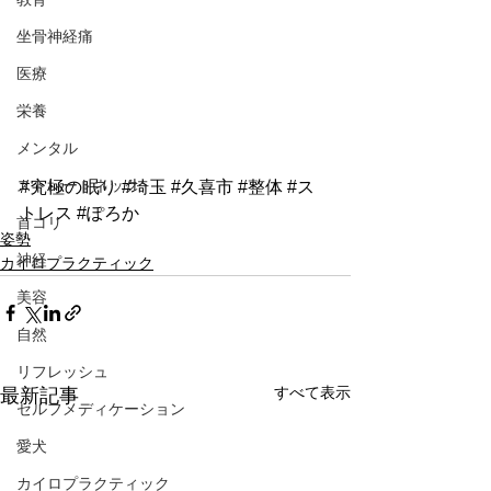
坐骨神経痛
医療
栄養
メンタル
ストレートネック
#究極の眠り
#埼玉
#久喜市
#整体
#ス
トレス
#ぽろか
首コリ
姿勢
神経
カイロプラクティック
美容
自然
リフレッシュ
すべて表示
最新記事
セルフメディケーション
愛犬
カイロプラクティック