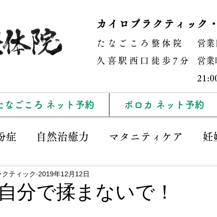
カイロプラクティック
たなごころ整体院
営業
​久喜駅西口徒歩7分
営業時
21
たなごころ ネット予約
ポロカ ネット予約
粉症
自然治癒力
マタニティケア
妊
ラクティック
2019年12月12日
肩こり
子供の姿勢矯正
カイロプラクテ
自分で揉まないで！
勉強会
取材
姿勢
院長ブログ