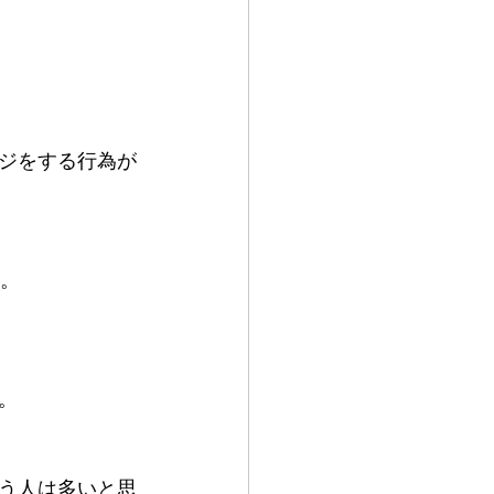
ジをする行為が
す。
。
う人は多いと思