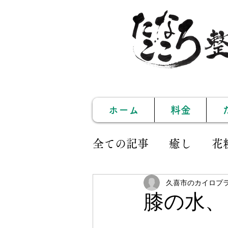
ホーム
料金
全ての記事
癒し
花
久喜市のカイロプ
久喜
姿勢矯正
膝の水、
イベント
セミナー