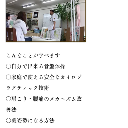
こんなことが学べます
○自分で出来る骨盤体操
○家庭で使える安全なカイロプ
ラクティック技術
○肩こり・腰痛のメカニズム改
善法
○美姿勢になる方法