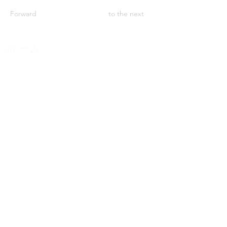
Forward
to the next
ホーム
​メニュー
カイロプラクティックとは
​スタッフ
​たなごころ整体院
​姿勢矯正整体院POLOKA
健康サポート前田
​取材ページ
お問い合わせ
​よくある質問
​動画
​ブログ