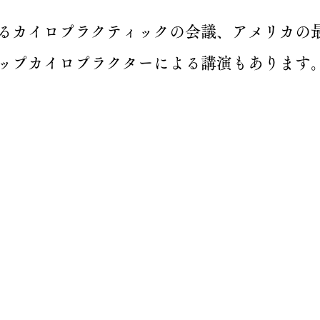
るカイロプラクティックの会議、アメリカの
ップカイロプラクターによる講演もあります
健康サポート前田
​ Tanagokor
​取材ページ
1F, 4-3-12 
とは
お問い合わせ
Saitama Pre
​Kuki Stati
on foot