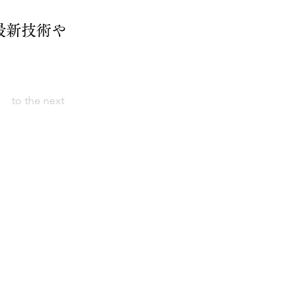
最新技術や
。
to the next
o Manipulative Clinic
Kukichuo, Kuki City,
fecture
on West Exit 7 minutes