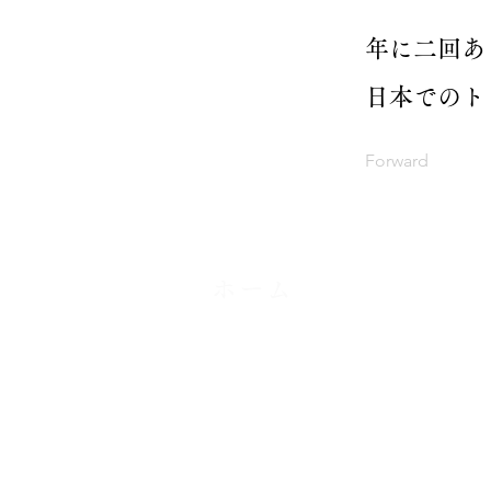
年に二回あ
日本でのト
Forward
ホーム
​メニュー
カイロプラクティック