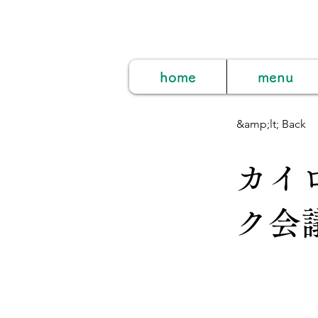
home
menu
&amp;lt; Back
カイ
ク会