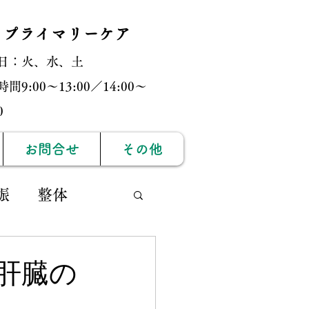
・プライマリーケア
日：火、水、土
間9:00〜13:00／14:00〜
:00
お問合せ
その他
娠
整体
ィック
肝臓の
運動
膝痛