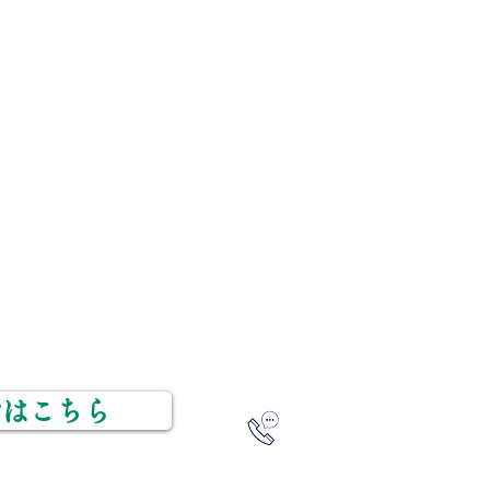
状」
る―
ーシ
健康サポート前田
​たなごころ
​取材ページ
埼玉県久喜市
とは
お問い合わせ
​久喜駅西
​よくある質問
​動画
姿勢矯正整
KA
​ブログ
埼玉県久喜
アッ
​久喜駅東口
ルはこちら
​お問い合わせ 09