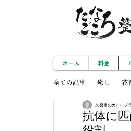
ホーム
料金
全ての記事
癒し
花
久喜市のカイロプ
久喜
姿勢矯正
抗体に匹
イベント
セミナー