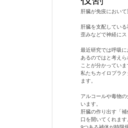
役割
肝臓が免疫において
教育
坐骨神経痛
肝臓を支配している
歪みなどで神経にス
神経
美容
自然
最近研究では呼吸に
あるのではと考えら
ことが分かっていま
私たちカイロプラク
ます。
アルコールや毒物の
います。
肝臓の作り出す「補
口を開いてくれます
9つある補体が時限