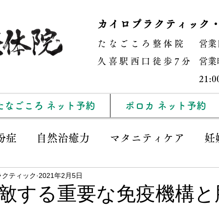
カイロプラクティック
たなごころ整体院
営業
​久喜駅西口徒歩7分
営業時
21
たなごころ ネット予約
ポロカ ネット予約
粉症
自然治癒力
マタニティケア
妊
ラクティック
2021年2月5日
肩こり
子供の姿勢矯正
カイロプラクテ
敵する重要な免疫機構と
勉強会
取材
姿勢
院長ブログ