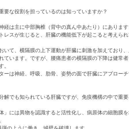
重要な役割を担っているのは知っていますか？
医療
栄養
メンタル
ストレートネ
神経は主に中部胸椎（背中の真ん中あたり）にあります
トレスが生じると、肝臓の機能低下が起こると考えられ
リフレッシュ
おいて、横隔膜の上下運動が肝臓に刺激を加えており、
れています。ですが、腰痛患者の横隔膜の下降は健常者
す。
ターは神経、呼吸、肋骨、姿勢の面で肝臓にアプローチ
分解でも知られている肝臓ですが、免疫機構の中で重要
体」には異物を認識すると活性化し、病原体の細胞膜を
。
爆弾のように働き、城壁を破壊します。