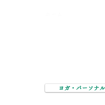
ホーム
​メニュー
カイロプラクティック
​スタッフ
​たなごころ整体院
​姿勢矯正整体院POLO
ヨガ・パーソナ