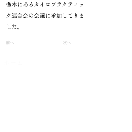
​栃木にあるカイロプラクティッ
ク連合会の会議に参加してきま
した。
前へ
次へ
ホーム
​メニュー
カイロプラクティックとは
​スタッフ
​たなごころ整体院
​姿勢矯正整体院POLOKA
健康サポート前田
​取材ページ