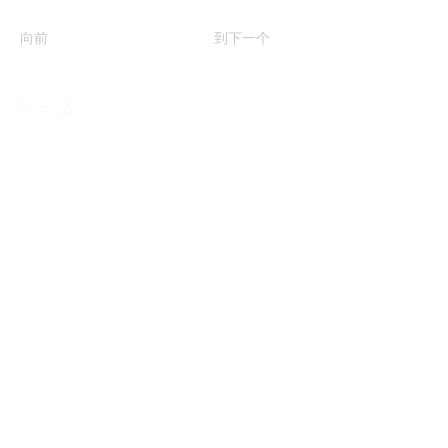
向前
到下一个
ホーム
​メニュー
カイロプラクティックとは
​スタッフ
​たなごころ整体院
​姿勢矯正整体院POLOKA
健康サポート前田
​取材ページ
お問い合わせ
​よくある質問
​動画
​ブログ