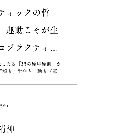
ではなく、あなた自身の内な
ティックの哲
る鳥が、枝ではなく「自分の
ちも外の条件ではなく自分に
、運動こそが生
です。 たなごころ整体院の
ラクセーション）を整え、こ
されるようサポートすること。
ロプラクティッ
で身体の調和能力は飛躍的に
少しお休みして、あなたを生
14〜18原則）が
にある「33の原理原則」か
（生命の力）に意識を向けて
を紐解き、生命と「動き（運
話しします。 カイロプラク
康」
」であると考えます。分子レ
境への適応、自己成長への行
す。もし私たちが動くことや
ぽろか）
境に適応できなくなってしま
病気を「解決すべき問題」と
ギーの流れが変化した「結
精神
プラクターの仕事は、病気の
達を妨げる背骨の歪みを整