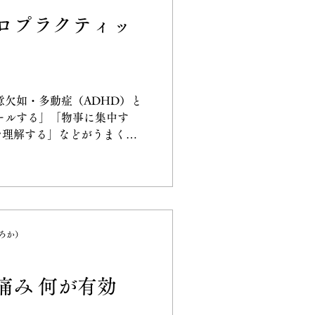
ロプラクティッ
意欠如・多動症（ADHD）と
ールする」「物事に集中す
を理解する」などがうまくで
これは生まれつきの行動や思
に近いものです。 ADHDの
ぽろか）
痛み 何が有効