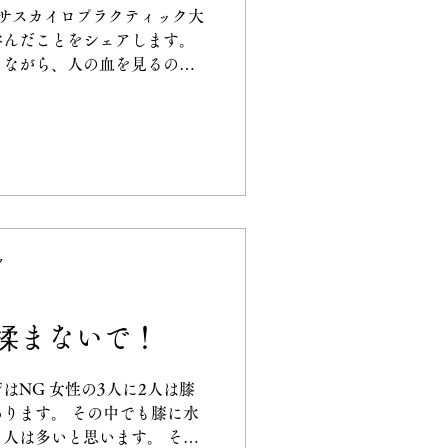
サスカイロプラクティック大
の力をサポートすることで
学んだことをシェアします。
設的な力は、常にあなたの
りながら、人の血を見るのが
確な場所・時間・意図」を持
プラクターとして活動してい
を呼び覚ましましょう。 人
ティックを見たいという思い
く、体験すべき現実です。本
終わりのない自己成長の旅を
か？
ク
揉まないで！
はNG 女性の3人に2人は膝
ります。 その中でも膝に水
人は多いと思います。 その