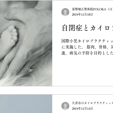
姿勢矯正整体院POLOKA（
2019年11月18日
自閉症とカイロ
国際小児カイロプラクティック
に実施した。 筋肉、骨格、
進、病気の予防を目的とした
たデータがあります。 その
クティックの調整によって、
がみられたとい
久喜市のカイロプラクティッ
2019年11月14日