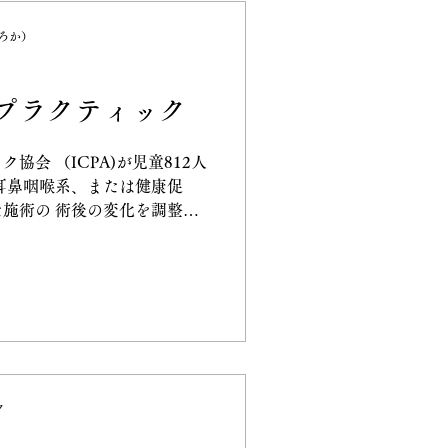
ぽろか）
プラクティック
協会 （ICPA)が児童812人
耳鼻咽喉系、または健康促
施術の 術後の変化を調整し
データによれば、カイロプラ
約98%の児童の主訴の改善
ク