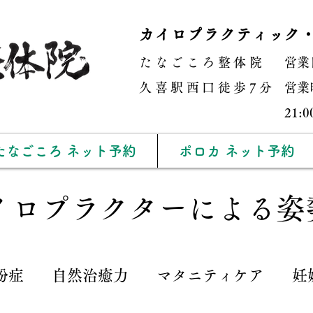
カイロプラクティック
たなごころ整体院
営業
​久喜駅西口徒歩7分
営業時
21
たなごころ ネット予約
ポロカ ネット予約
イロプラクターによる姿
粉症
自然治癒力
マタニティケア
妊