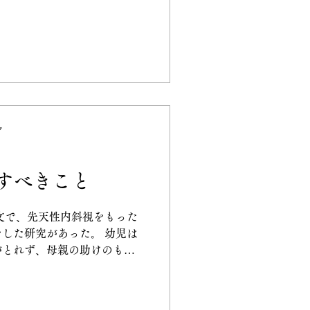
は、自分でマッサージをする
水の溜まりを長引かせる原因
ク
すべきこと
文で、先天性内斜視をもった
した研究があった。 幼児は
がとれず、母親の助けのもと
が経つと眼球運動も安定して
 ある時、より良い治療法を