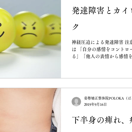
発達障害とカイ
ク
神経圧迫による発達障害 注
は 「自分の感情をコントロ
る」「他人の表情から感情
きないのが発達障害です。
考の特性であり、個性や性格
疑いがある児童の32.
姿勢矯正整体院POLOKA（
2019年9月16日
下半身の痺れ、