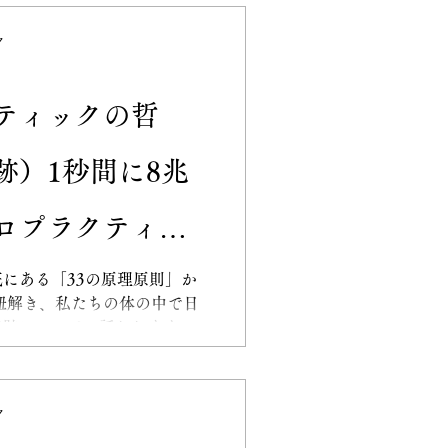
ィック
ク
運動
膝痛
ティックの哲
跡）1秒間に8兆
ック
首コリ
ロプラクティッ
19〜21原則）が
にある「33の原理原則」か
を紐解き、私たちの体の中で日
奇跡についてお話しします。
信じる力
意識を超えた領域で「1秒間
調和させています。この途方
が、体に生まれながらに備わ
ク
イト・インテリジェンス）で
修復し、再生しているのは、