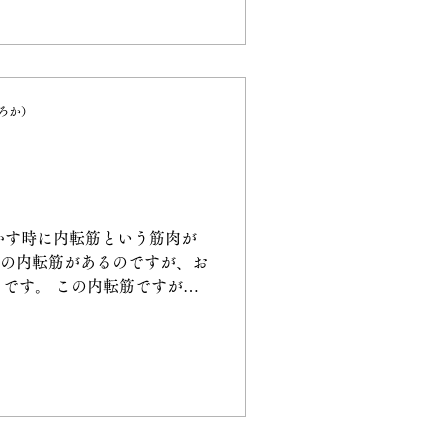
ぽろか）
かす時に内転筋という筋肉が
つの内転筋があるのですが、お
です。 この内転筋ですが、
かっていないそうです。 お
歩行をするので、真っ直ぐ立