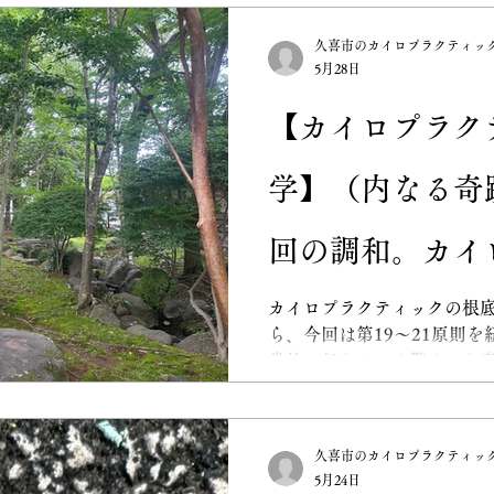
肩こり
子供の姿勢矯正
カイロプラクテ
久喜市のカイロプラクティッ
5月28日
勉強会
取材
姿勢
院長ブログ
【カイロプラク
学】（内なる奇
医療
栄養
メンタル
ストレートネ
回の調和。カイ
リフレッシュ
ク33の原則（第
カイロプラクティックの根底
ら、今回は第19〜21原則
常的に起きている驚くべき
教える、自分を
私たちの体内では、神経系が
に約8兆回」もの化学反応を
もない営みを支えているの
久喜市のカイロプラクティッ
っている内なる知性（イネ
5月24日
す。 あなたの身体を本当に