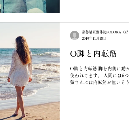
姿勢矯正整体院POLOKA（
2019年11月18日
O脚と内転筋
O脚と内転筋 脚を内側に動
使われてます。 人間には6
猿さんには内転筋が無いそう
医学的には何故あるのかがわ
猿さんと違って人間は二足
つのに重要な部位にな