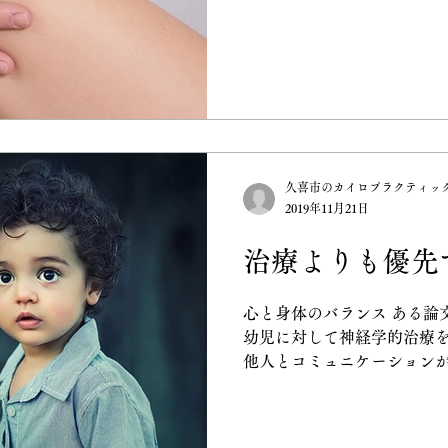
時にやってしまいがちなの
ことですが、 これが膝痛や
になります。 膝には
久喜市のカイロプラクティッ
2019年11月21日
治療よりも優先
心と身体のバランス ある論
幼児に対して神経学的治療を
他人とコミュニケーション
治療を行なっていた。 一年
きて、経過は良好にみえた。
他の先生から提案されて