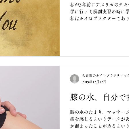
私が3年前にアメリカのテキ
え、あなたの中に宿る生命
学に行って解剖実習の時に
す。 あなたを健康にする建
私はカイロプラクターであ
「内部」にあります。「正
苦手でした。日本でカイロ
った微細な刺激で、内なる力
る中、本場のカイロプラク
生は解決すべき問題ではな
が強くなっていきました。
来の「動き」を取り戻し、
最高の状態で楽しみません
久喜市のカイロプラクティッ
2019年12月12日
膝の水、自分で
膝の水のたまり、マッサージ
痛を感じるというデータがあ
が溜まったことがあるという