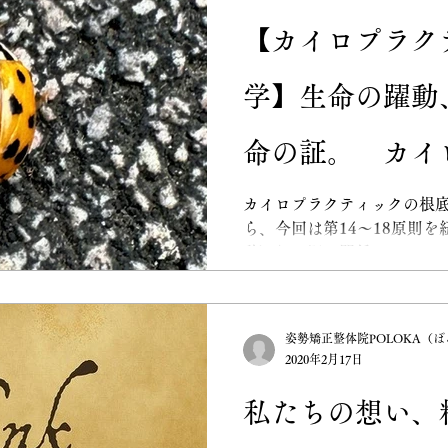
お薬や外部からの働きかけ
【カイロプラク
る生命の力です。木にとま
翼」を信じるように、私た
学】生命の躍動
宿る力を信頼することが大切
役割は、背骨の歪み（サブ
の内なる知性が100%表現
命の証。 カイ
定期的なアジャストメント
向上します。 頭で悩むのを
ク33の原則（第
カイロプラクティックの根底
かそうと輝いているハート
ら、今回は第14〜18原則
みませんか？
動）」の深い関係についてお
教える「真の健
ティックでは「生命＝運動
ベルの微細な振動から、環
動まで、すべてが命の証で
姿勢矯正整体院POLOKA（
成長を止めてしまえば、環
2020年2月17日
います。 多くの人は痛みや
捉えますが、それはエネル
私たちの想い、
果」にすぎません。カイロ
治療ではなく、神経系の伝