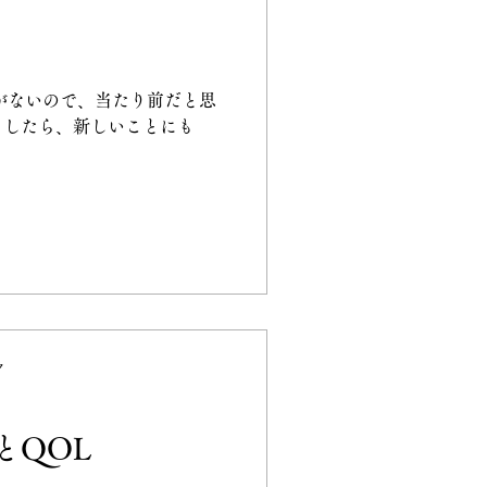
待ください！
がないので、当たり前だと思
そしたら、新しいことにも
ク
とQOL