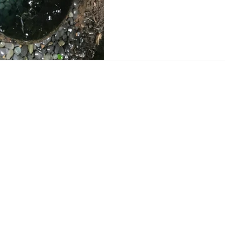
されており、私も元気を注入
ット
健康サポート前田
​たなごころ
​取材ページ
埼玉県久喜市
とは
お問い合わせ
​久喜駅西
​よくある質問
​動画
姿勢矯正整
KA
​ブログ
埼玉県久喜
アッ