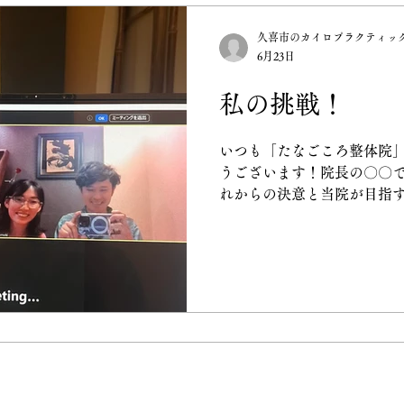
肩こり
子供の姿勢矯正
カイロプラクテ
久喜市のカイロプラクティッ
6月23日
勉強会
取材
姿勢
院長ブログ
私の挑戦！
いつも「たなごころ整体院
医療
栄養
メンタル
ストレートネ
うございます！院長の〇〇
れからの決意と当院が目指
表」があります。 先日、世
リフレッシュ
るセリオ先生から「僕のチ
のようなオファーをいただ
ながらも、本物のケアを日
じた瞬間でした。私はその
の知見を1日でも早く吸収する
AirPodsを手に英語学習と
ては、当院を頼ってくださ
き出す本物の施術」を届け