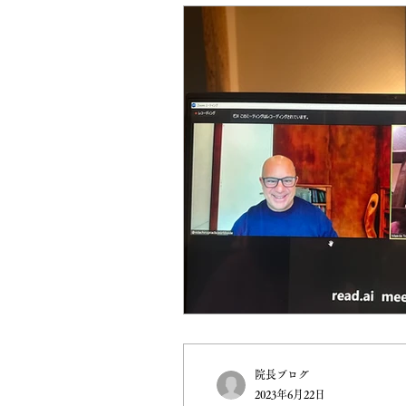
久喜
姿勢矯正
イベント
セミナー
教育
坐骨神経痛
神経
美容
自然
院長ブログ
2023年6月22日