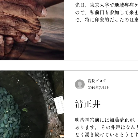
先日、東京大学で地域疼痛
ので、私前田も参加して来ま
で、特に印象的だったのは
地域包括ケアについて自身
しての役割や医師から見る
れました。 時代の中で必要
院長ブログ
2019年7月4日
清正井
明治神宮前には加藤清正が
あります。 その井戸はなん
なく湧き続けているそうです