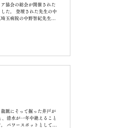
ケア協会の総会が開催された
した。 登壇された先生の中
東埼玉病院の中野智紀先生。
の体験を交えながら、病院と
医療制度の欠点などを講演さ
、龍脈にそって掘った井戸が
と、清水が一年中絶えること
。 パワースポットとして愛