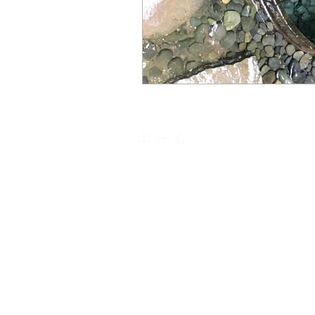
ホーム
​メニュー
カイロプラクティック
​スタッフ
​たなごころ整体院
​姿勢矯正整体院POLO