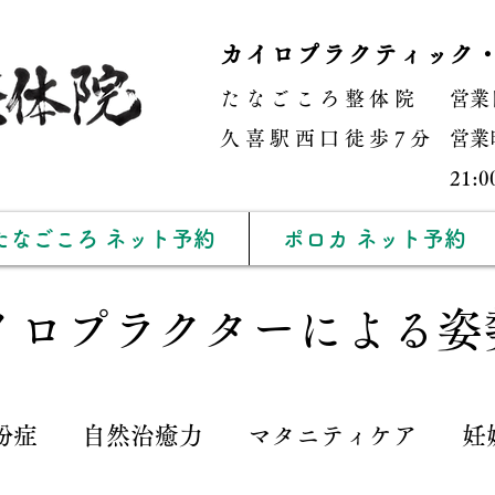
カイロプラクティック
たなごころ整体院
営業
​久喜駅西口徒歩7分
営業時
21
たなごころ ネット予約
ポロカ ネット予約
イロプラクターによる姿
粉症
自然治癒力
マタニティケア
妊