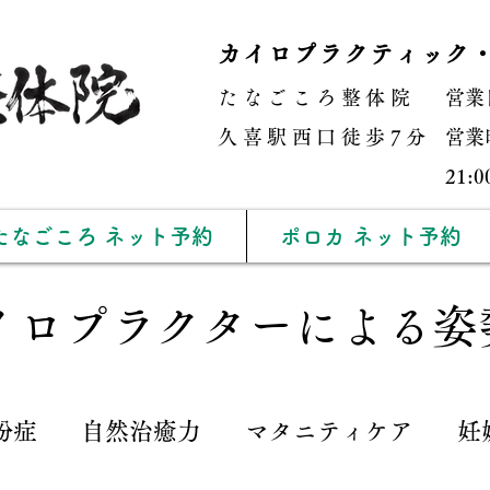
カイロプラクティック
たなごころ整体院
営業
​久喜駅西口徒歩7分
営業時
21
たなごころ ネット予約
ポロカ ネット予約
イロプラクターによる姿
粉症
自然治癒力
マタニティケア
妊