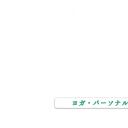
ホーム
​メニュー
カイロプラクティック
​スタッフ
​たなごころ整体院
​姿勢矯正整体院POLO
ヨガ・パーソナ