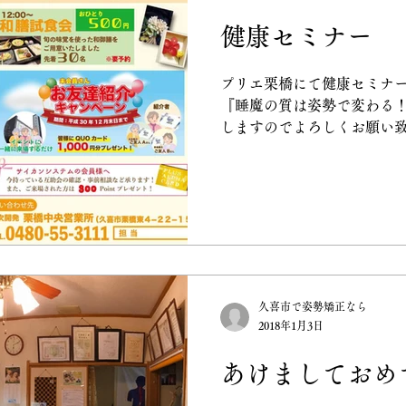
健康セミナー
プリエ栗橋にて健康セミナー
『睡魔の質は姿勢で変わる！
しますのでよろしくお願い致
は姿勢矯正整体院POLOKA
康セミナー #睡眠の質 #栗橋
久喜市で姿勢矯正なら
2018年1月3日
あけましておめ