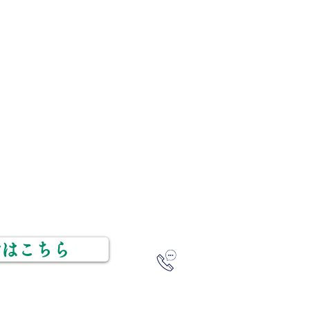
健康サポート前田
​たなごころ
​取材ページ
埼玉県久喜市
とは
お問い合わせ
​久喜駅西
​よくある質問
​動画
姿勢矯正整
KA
​ブログ
埼玉県久喜
アッ
​久喜駅東口
ルはこちら
​お問い合わせ 09