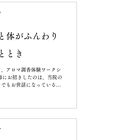
ィック
ク
運動
膝痛
と体がふんわり
ととき
ック
首コリ
て、アロマ調香体験ワークシ
マでもお世話になっているナ
律神経を整える」です。 五
ダイレクトに届くのが「嗅
ク