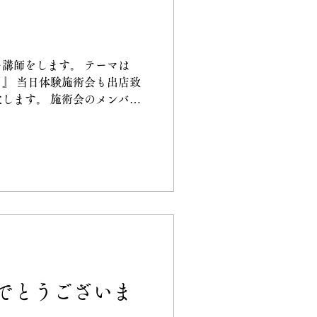
講師をします。 テーマは
』 当日体験施術会も出店致
します。 施術会のメンバー
のスタッフが致します。 #健
 #カイロプラクティック...
でとうございま