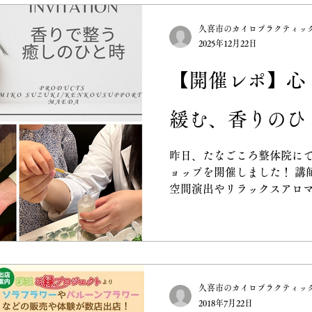
肩こり
子供の姿勢矯正
カイロプラクテ
久喜市のカイロプラクティッ
2025年12月22日
勉強会
取材
姿勢
院長ブログ
【開催レポ】心
緩む、香りのひ
医療
栄養
メンタル
ストレートネ
昨日、たなごころ整体院に
ョップを開催しました！ 講師にお招きしたのは、当院の
リフレッシュ
空間演出やリラックスアロ
ミさん。今回のテーマは「自
感の中で唯一、脳の感性へ
覚」。 好きな香りに包ま
久喜市のカイロプラクティッ
2018年7月22日