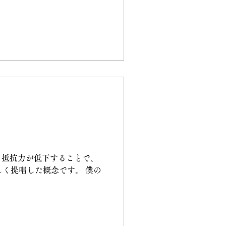
ということ。 恐縮です。 で
と信じております。...
る抵抗力が低下することで、
しく提唱した概念です。 僕の