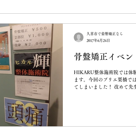
久喜市で姿勢矯正なら
2017年6月24日
骨盤矯正イベン
HIKARU整体施術院では
ます。今回のプリエ栗橋で
てしまいました！ 改めて先
一日でした！ HIKARU整
ックのセミナーの受講生募
クティックをやりま