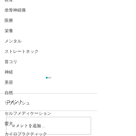
坐骨神経痛
医療
栄養
メンタル
ストレートネック
首コリ
神経
美容
自然
コメント
リフレッシュ
セルフメディケーション
愛犬
コメントを追加…
【安定期～臨月までOK】
植物の種はなぜ
妊娠中の腰痛・足のむく
に根を伸ばすか
カイロプラクティック