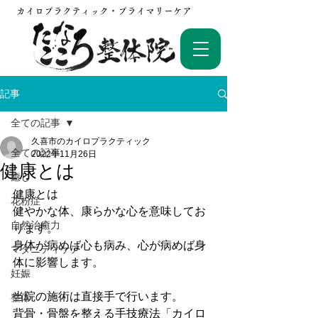
カイロプラクティック・プライマリーケア
記事
全ての記事
久喜市のカイロプラクティック
全ての記事
2022年11月26日
健康とは
癒し
健康とは
花粉症
健やかな体、康らかな心を意味してお
自然治癒力
ります。
身体が病めば心も病み、心が病めば身
マタニティケア
体に影響します。
妊娠
当院の施術は直接手で行います。
整体
背骨・骨盤を整える手技療法「カイロ