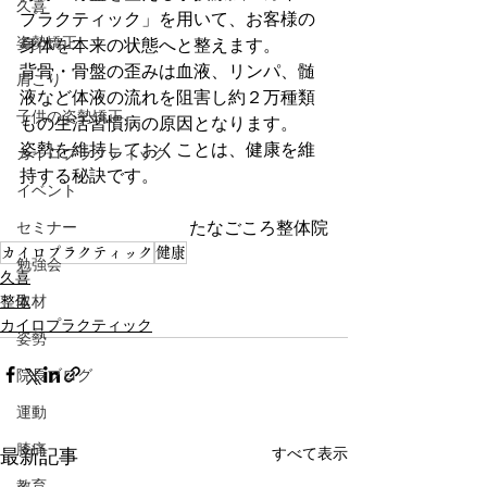
久喜
プラクティック」を用いて、お客様の
姿勢矯正
身体を本来の状態へと整えます。
背骨・骨盤の歪みは血液、リンパ、髄
肩こり
液など体液の流れを阻害し約２万種類
子供の姿勢矯正
もの生活習慣病の原因となります。
姿勢を維持しておくことは、健康を維
カイロプラクティック
持する秘訣です。
イベント
セミナー
たなごころ整体院
カイロプラクティック
健康
勉強会
久喜
整体
取材
カイロプラクティック
姿勢
院長ブログ
運動
膝痛
すべて表示
最新記事
教育