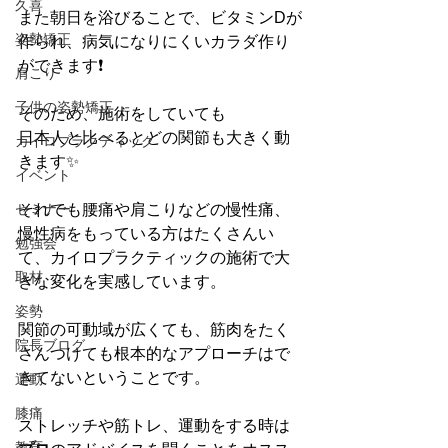
久喜
また朝日を浴びることで、ビタミンDが
姿勢矯正
作られ、病気になりにくいカラダ作り
ができます❗️
肩こり
子供の姿勢矯正
そのため、施術をしていても
日本人と比べるとどの関節も大きく動
カイロプラクティック
きます✨
イベント
セミナー
それでも腰痛や肩こりなどの慢性痛、
慢性病をもっている方はたくさんい
勉強会
て、カイロプラクティックの施術で大
取材
きな変化を実感しています。
姿勢
関節の可動域が広くても、筋肉をたく
院長ブログ
さんつけても根本的なアプローチはで
きてないということです。
運動
膝痛
ストレッチや筋トレ、運動をする時は
教育