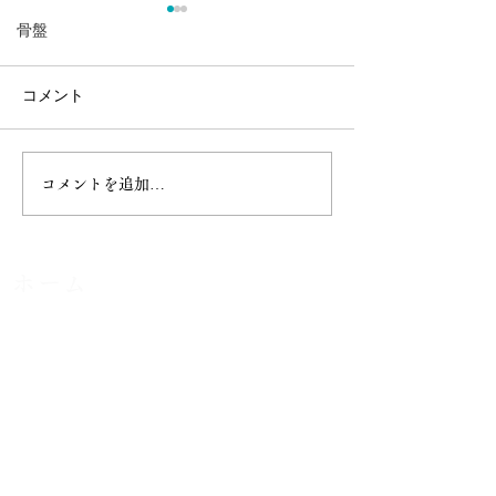
骨盤
コメント
コメントを追加…
【安定期～臨月までOK】
植物の種はなぜ
妊娠中の腰痛・足のむく
に根を伸ばすか
みに。安心安全のマタニ
るのか？｜カイ
ティカイロケア
ホーム
​メニュー
カイロプラクティックとは
​スタッフ
​たなごころ整体院
​姿勢矯正整体院POLOKA
健康サポート前田