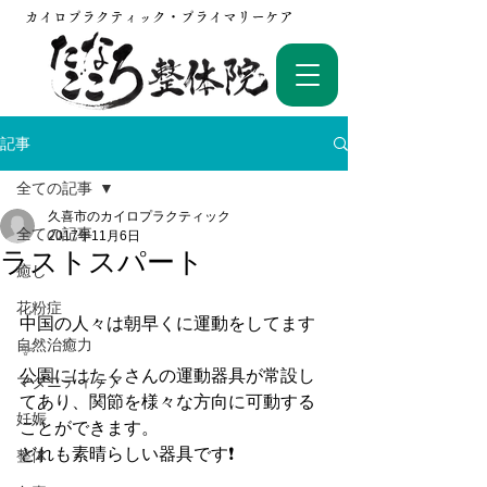
カイロプラクティック・プライマリーケア
記事
全ての記事
久喜市のカイロプラクティック
全ての記事
2017年11月6日
ラストスパート
癒し
花粉症
中国の人々は朝早くに運動をしてます
自然治癒力
✨
公園にはたくさんの運動器具が常設し
マタニティケア
てあり、関節を様々な方向に可動する
妊娠
ことができます。
どれも素晴らしい器具です❗️
整体