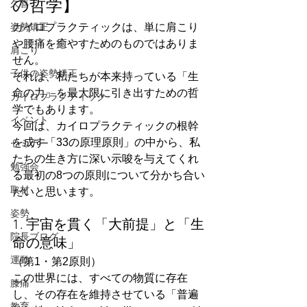
の哲学】
久喜
姿勢矯正
カイロプラクティックは、単に肩こり
や腰痛を癒やすためのものではありま
肩こり
せん。
子供の姿勢矯正
それは、私たちが本来持っている「生
命の力」を最大限に引き出すための哲
カイロプラクティック
学でもあります。
イベント
今回は、カイロプラクティックの根幹
を成す「33の原理原則」の中から、私
セミナー
たちの生き方に深い示唆を与えてくれ
勉強会
る最初の8つの原則について分かち合い
取材
たいと思います。
姿勢
1. 宇宙を貫く「大前提」と「生
院長ブログ
命の意味」
運動
（第1・第2原則）
この世界には、すべての物質に存在
膝痛
し、その存在を維持させている「普遍
教育