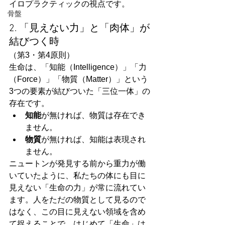
イロプラクティックの視点です。
骨盤
2. 「見えない力」と「肉体」が
結びつく時
（第3・第4原則）
生命は、「知能（Intelligence）」「力
（Force）」「物質（Matter）」という
3つの要素が結びついた「三位一体」の
存在です。
知能
が無ければ、物質は存在でき
ません。
物質
が無ければ、知能は表現され
ません。
ニュートンが発見する前から重力が働
いていたように、私たちの体にも目に
見えない「生命の力」が常に流れてい
ます。人をただの物質として見るので
はなく、この目に見えない領域を含め
て捉えることで、はじめて「生命」は