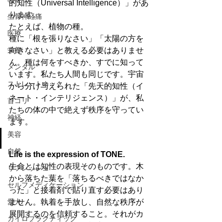
的知性（Universal Intelligence）」があ
ります。
坐骨神経痛
たとえば、植物の種。
医療
種に「根を張りなさい」「太陽の方を
栄養
向きなさい」と教える必要はありませ
ん。種は何をすべきか、すでに知って
メンタル
います。私たち人間も同じです。宇宙
ストレートネック
から分け与えられた「先天的知性（イ
ネート・インテリジェンス）」が、私
首コリ
たちの体の中で絶えず秩序を守ってい
神経
ます。
美容
自然
Life is the expression of TONE.
生命とは知性の表現そのものです。木
リフレッシュ
から落ちた葉を「落ちるべきではなか
セルフメディケーション
った」と接着剤で貼り直す必要はあり
愛犬
ません。執着を手放し、自然な秩序が
展開するのを信頼すること。それがカ
カイロプラクティック