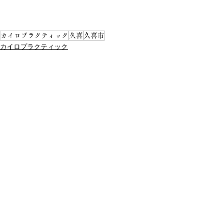
カイロプラクティック
久喜
久喜市
カイロプラクティック
久喜
整体
すべて表示
最新記事