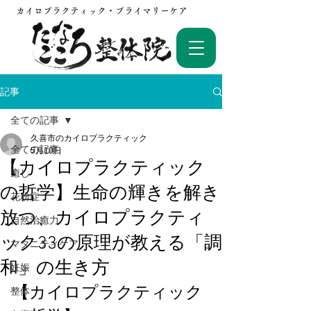
カイロプラクティック・プライマリーケア
記事
全ての記事
久喜市のカイロプラクティック
全ての記事
5月10日
【カイロプラクティック
癒し
の哲学】生命の輝きを解き
花粉症
放つ、カイロプラクティ
自然治癒力
ック33の原理が教える「調
マタニティケア
和」の生き方
妊娠
【カイロプラクティック
整体