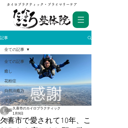
カイロプラクティック・プライマリーケア
記事
全ての記事
全ての記事
癒し
花粉症
自然治癒力
マタニティケア
久喜市のカイロプラクティック
妊娠
1月9日
久喜市で愛されて10年、こ
整体