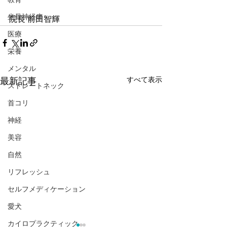
坐骨神経痛
院長 前田智輝
医療
栄養
メンタル
すべて表示
最新記事
ストレートネック
首コリ
神経
美容
自然
リフレッシュ
セルフメディケーション
愛犬
カイロプラクティック