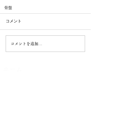
骨盤
コメント
コメントを追加…
【安定期～臨月までOK】
植物の種はなぜ
妊娠中の腰痛・足のむく
に根を伸ばすか
みに。安心安全のマタニ
るのか？｜カイ
ティカイロケア
ホーム
​メニュー
カイロプラクティックとは
​スタッフ
​たなごころ整体院
​姿勢矯正整体院POLOKA
健康サポート前田