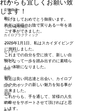
れからも宜しくお願い致
久喜
姿勢矯正
します！
肩こり
明けましておめでとう御座います。
昨年は皆様のお陰で実りある一年を過
子供の姿勢矯正
ごす事ができました。
カイロプラクティック
2026年1月1日、私はスカイダイビング
イベント
に挑戦しました。
セミナー
これまでの自分を空に捨て、新しい自
勉強会
分となって一歩を踏み出すのに素晴ら
しい体験になりました。
取材
姿勢
最近は良い同志達と出会い、カイロプ
ラクティックの新しい魅力を知る事が
院長ブログ
出来ました。
運動
これからも、手を通して、皆様の人生
膝痛
の幸せをサポートさせて頂ければと思
います。
教育